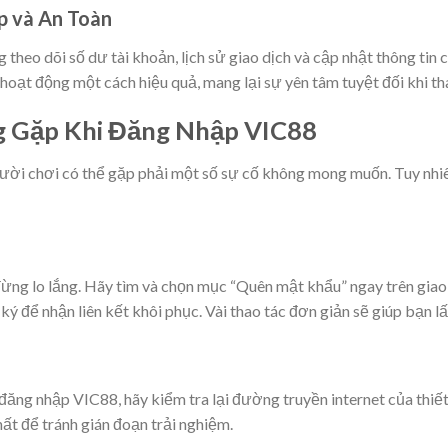
p và An Toàn
 theo dõi số dư tài khoản, lịch sử giao dịch và cập nhật thông tin
 hoạt động một cách hiệu quả, mang lại sự yên tâm tuyệt đối khi th
g Gặp Khi Đăng Nhập VIC88
gười chơi có thể gặp phải một số sự cố không mong muốn. Tuy nhi
g lo lắng. Hãy tìm và chọn mục “Quên mật khẩu” ngay trên giao d
ký để nhận liên kết khôi phục. Vài thao tác đơn giản sẽ giúp bạn lấ
đăng nhập VIC88, hãy kiểm tra lại đường truyền internet của thiế
hất để tránh gián đoạn trải nghiệm.