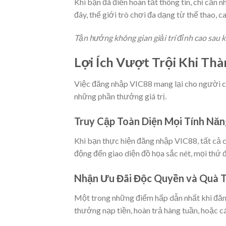
Khi bạn đã điền hoàn tất thông tin, chỉ cần
đây, thế giới trò chơi đa dạng từ thể thao, 
Tận hưởng không gian giải trí đỉnh cao sau 
Lợi Ích Vượt Trội Khi Th
Việc đăng nhập VIC88 mang lại cho người chơ
những phần thưởng giá trị.
Truy Cập Toàn Diện Mọi Tính Nă
Khi bạn thực hiện đăng nhập VIC88, tất cả 
động đến giao diện đồ họa sắc nét, mọi thứ đ
Nhận Ưu Đãi Độc Quyền và Quà 
Một trong những điểm hấp dẫn nhất khi đăng
thưởng nạp tiền, hoàn trả hàng tuần, hoặc c