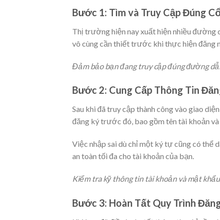
Bước 1: Tìm và Truy Cập Đúng C
Thị trường hiện nay xuất hiện nhiều đường d
vô cùng cần thiết trước khi thực hiện đăng
Đảm bảo bạn đang truy cập đúng đường dẫn
Bước 2: Cung Cấp Thông Tin Đăn
Sau khi đã truy cập thành công vào giao diện
đăng ký trước đó, bao gồm tên tài khoản và
Việc nhập sai dù chỉ một ký tự cũng có thể
an toàn tối đa cho tài khoản của bạn.
Kiểm tra kỹ thông tin tài khoản và mật khẩ
Bước 3: Hoàn Tất Quy Trình Đăn