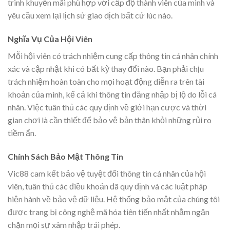
trình khuyến mãi phù hợp với cấp độ thành viên của mình và
yêu cầu xem lại lịch sử giao dịch bất cứ lúc nào.
Nghĩa Vụ Của Hội Viên
Mỗi hội viên có trách nhiệm cung cấp thông tin cá nhân chính
xác và cập nhật khi có bất kỳ thay đổi nào. Bạn phải chịu
trách nhiệm hoàn toàn cho mọi hoạt động diễn ra trên tài
khoản của mình, kể cả khi thông tin đăng nhập bị lộ do lỗi cá
nhân. Việc tuân thủ các quy định về giới hạn cược và thời
gian chơi là cần thiết để bảo vệ bản thân khỏi những rủi ro
tiềm ẩn.
Chính Sách Bảo Mật Thông Tin
Vic88 cam kết bảo vệ tuyệt đối thông tin cá nhân của hội
viên, tuân thủ các điều khoản đã quy định và các luật pháp
hiện hành về bảo vệ dữ liệu. Hệ thống bảo mật của chúng tôi
được trang bị công nghệ mã hóa tiên tiến nhất nhằm ngăn
chặn mọi sự xâm nhập trái phép.