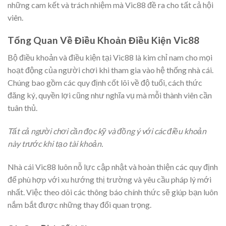
những cam kết và trách nhiệm mà Vic88 đề ra cho tất cả hội
viên.
Tổng Quan Về Điều Khoản Điều Kiện Vic88
Bộ điều khoản và điều kiện tại Vic88 là kim chỉ nam cho mọi
hoạt động của người chơi khi tham gia vào hệ thống nhà cái.
Chúng bao gồm các quy định cốt lõi về độ tuổi, cách thức
đăng ký, quyền lợi cũng như nghĩa vụ mà mỗi thành viên cần
tuân thủ.
Tất cả người chơi cần đọc kỹ và đồng ý với các điều khoản
này trước khi tạo tài khoản.
Nhà cái Vic88 luôn nỗ lực cập nhật và hoàn thiện các quy định
để phù hợp với xu hướng thị trường và yêu cầu pháp lý mới
nhất. Việc theo dõi các thông báo chính thức sẽ giúp bạn luôn
nắm bắt được những thay đổi quan trọng.