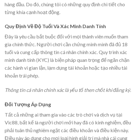
hàng đầu. Do đó, chúng tôi có những quy định chi tiết cho
từng khía cạnh hoạt động.
Quy Định Về Độ Tuổi Và Xác Minh Danh Tính
Đây là yêu cầu bắt buộc đối với mọi thành viên muốn tham
gia chính thức. Người chơi cần chứng minh mình đã đủ 18
tuổi và cung cấp thông tin cá nhân chính xác. Quy trình xác
minh danh tính (KYC) là biện pháp quan trọng để ngăn chặn
các hành vi gian lận, lạm dụng tài khoản hoặc tạo nhiều tài
khoản trái phép.
Thông tin cá nhân chính xác là yếu tố then chốt khi đăng ký.
Đối Tượng Áp Dụng
Tất cả những ai tham gia vào các trò chơi và dịch vụ tại
Vic88, bất kể là người chơi mới hay đã có kinh nghiệm, đều
phải tuân thủ nghiêm ngặt các điều khoản và điều kiện này.
Điều này áp dụng cho mọi loại hình giải trí mà nhà cái cung