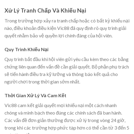
Xử Lý Tranh Chấp Và Khiếu Nại
Trong trường hợp xảy ra tranh chấp hoặc có bất kỳ khiếu nại
nào, điều khoản điều kiện Vic88 đã quy định rõ quy trình giải
quyết nhằm bảo vệ quyền lợi chính đáng của hội viên.
Quy Trình Khiếu Nại
Quy trình bắt đầu khi hội viên gửi yêu cầu kèm theo các bằng
chứng liên quan đến vấn đề cần giải quyết. Bộ phận phụ trách
sẽ tiến hành điều tra kỹ lưỡng và thông báo kết quả cho
người chơi trong thời gian sớm nhất.
Thời Gian Xử Lý Và Cam Kết
Vic88 cam kết giải quyết mọi khiếu nại một cách nhanh
chóng và minh bạch theo đúng các chính sách đã ban hành.
Các vấn đề đơn giản thường được xử lý trong vòng 24 giờ,
trong khi các trường hợp phức tạp hơn có thể cần từ 3 đến 5